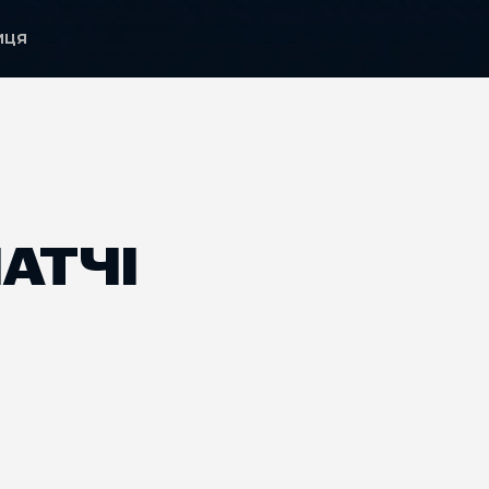
иця
АТЧІ