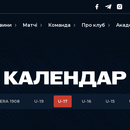
вини
Матчі
Команда
Про клуб
Акад
КАЛЕНДАР
ERA 1908
U-19
U-17
U-16
U-15