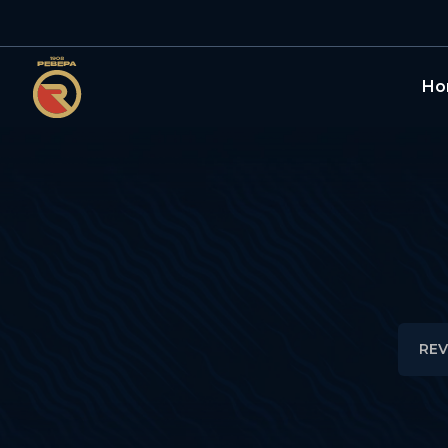
Но
REV