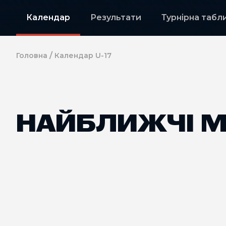
Календар
Результати
Турнірна табл
/
Головна
Календар U-17
НАЙБЛИЖЧІ М