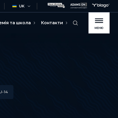
UK
емія та школа
Контакти
МЕНЮ
U-14