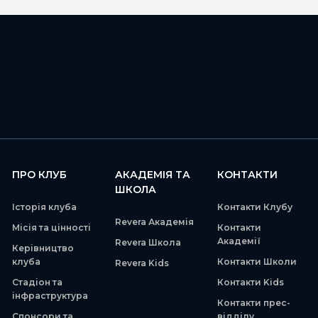
ПРО КЛУБ
АКАДЕМІЯ ТА
КОНТАКТИ
ШКОЛА
Історія клуба
Контакти Клубу
Revera Академія
Місія та цінності
Контакти
Академії
Revera Школа
Керівництво
клуба
Контакти Школи
Revera Kids
Стадіон та
Контакти Kids
інфраструктура
Контакти прес-
Спонсори та
відділу