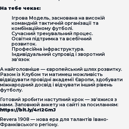
На тебе чекає:
Ігрова Модель, заснована на високій
командній тактичній організації та
комбінаційному футболі.
Сучасний тренувальний процес.
Освітня підтримка та всебічний
розвиток.
Професійна інфраструктура.
Індивідуальний супровід і зворотний
зв’язок
А найголовніше — європейський шлях розвитку.
Разом із Клубом ти матимеш можливість
відвідувати провідні академії Європи, здобувати
міжнародний досвід і відчувати інший рівень
футболу.
Готовий зробити наступний крок — зв’яжися з
нами. Заповнюй анкету на сайті за посиланням:
https://bit.ly/4rI2GmJ
Revera 1908 — нова ера для талантів Івано-
Франківського регіону.