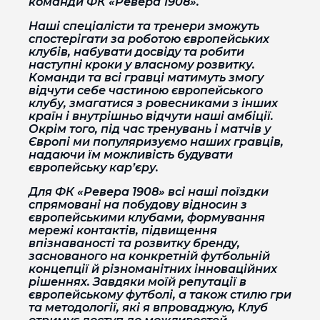
команди ФК «Ревера 1908».
Наші спеціалісти та тренери зможуть
спостерігати за роботою європейських
клубів, набувати досвіду та робити
наступні кроки у власному розвитку.
Команди та всі гравці матимуть змогу
відчути себе частиною європейського
клубу, змагатися з ровесниками з інших
країн і внутрішньо відчути наші амбіції.
Окрім того, під час тренувань і матчів у
Європі ми популяризуємо наших гравців,
надаючи їм можливість будувати
європейську кар’єру.
Для ФК «Ревера 1908» всі наші поїздки
спрямовані на побудову відносин з
європейськими клубами, формування
мережі контактів, підвищення
впізнаваності та розвитку бренду,
заснованого на конкретній футбольній
концепції й різноманітних інноваційних
рішеннях. Завдяки моїй репутації в
європейському футболі, а також стилю гри
та методології, які я впроваджую, Клуб