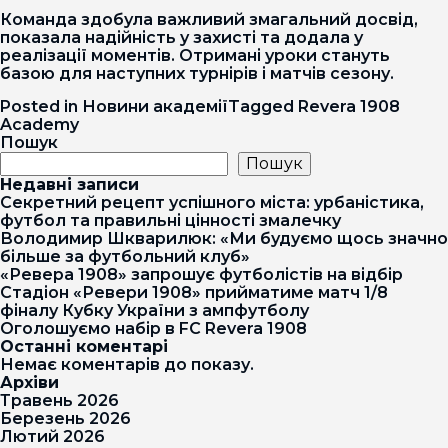
Команда здобула важливий змагальний досвід,
показала надійність у захисті та додала у
реалізації моментів. Отримані уроки стануть
базою для наступних турнірів і матчів сезону.
Posted in
Новини академії
Tagged
Revera 1908
Academy
Пошук
Пошук
Недавні записи
Секретний рецепт успішного міста: урбаністика,
футбол та правильні цінності змалечку
Володимир Шкварилюк: «Ми будуємо щось значно
більше за футбольний клуб»
«Ревера 1908» запрошує футболістів на відбір
Стадіон «Ревери 1908» прийматиме матч 1/8
фіналу Кубку України з ампфутболу
Оголошуємо набір в FC Revera 1908
Останні коментарі
Немає коментарів до показу.
Архіви
Травень 2026
Березень 2026
Лютий 2026