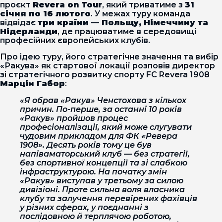
проєкт
Revera on Tour
, який триватиме з
31
січня по 16 лютого
. У межах туру команда
відвідає
три країни — Польщу, Німеччину та
Нідерланди
, де працюватиме в середовищі
професійних європейських клубів.
Про ідею туру, його стратегічне значення та вибір
«Ракува» як стартової локації розповів директор
зі стратегічного розвитку спорту FC Revera 1908
Марцін Габор
:
«Я обрав «Ракув» Ченстохова з кількох
причин. По-перше, за останні 10 років
«Ракув» пройшов процес
професіоналізації, який може слугувати
чудовим прикладом для ФК «Ревера
1908». Десять років тому це був
напіваматорський клуб — без стратегії,
без спортивної концепції та зі слабкою
інфраструктурою. На початку змін
«Ракув» виступав у третьому за силою
дивізіоні. Проте сильна воля власника
клубу та залучення перевірених фахівців
у різних сферах, у поєднанні з
послідовною й терплячою роботою,