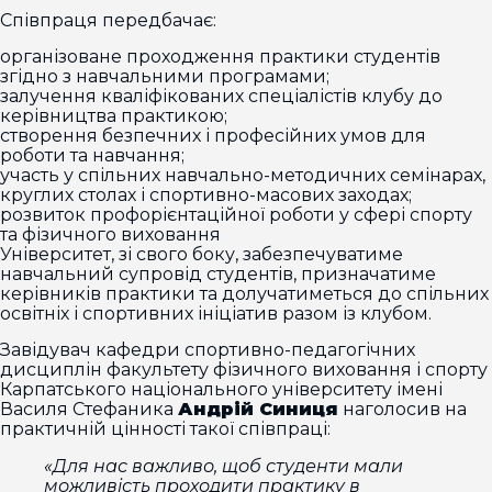
Співпраця передбачає:
організоване проходження практики студентів
згідно з навчальними програмами;
залучення кваліфікованих спеціалістів клубу до
керівництва практикою;
створення безпечних і професійних умов для
роботи та навчання;
участь у спільних навчально-методичних семінарах,
круглих столах і спортивно-масових заходах;
розвиток профорієнтаційної роботи у сфері спорту
та фізичного виховання
Університет, зі свого боку, забезпечуватиме
навчальний супровід студентів, призначатиме
керівників практики та долучатиметься до спільних
освітніх і спортивних ініціатив разом із клубом.
Завідувач кафедри спортивно-педагогічних
дисциплін факультету фізичного виховання і спорту
Карпатського національного університету імені
Василя Стефаника
Андрій Синиця
наголосив на
практичній цінності такої співпраці:
«Для нас важливо, щоб студенти мали
можливість проходити практику в