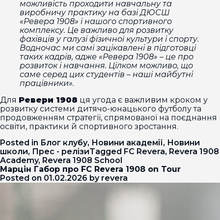
можливість проходити навчальну та
виробничу практику на базі ДЮСШ
«Ревера 1908» і нашого спортивного
комплексу. Це важливо для розвитку
фахівців у галузі фізичної культури і спорту.
Водночас ми самі зацікавлені в підготовці
таких кадрів, адже «Ревера 1908» – це про
розвиток і навчання. Цілком можливо, що
саме серед цих студентів – наші майбутні
працівники».
Для
Ревери 1908
ця угода є важливим кроком у
розвитку системи дитячо-юнацького футболу та
продовженням стратегії, спрямованої на поєднання
освіти, практики й спортивного зростання.
Posted in
Блог клубу
,
Новини академії
,
Новини
школи
,
Прес - релізи
Tagged
FC Revera
,
Revera 1908
Academy
,
Revera 1908 School
Марцін Габор про FC Revera 1908 on Tour
Posted on
01.02.2026
by
revera