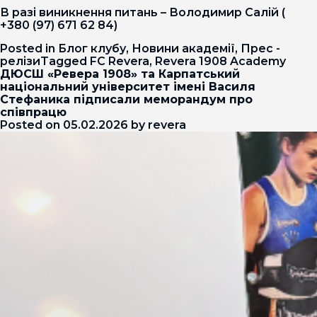
В разі виникнення питань – Володимир Салій (
+380 (97) 671 62 84)
Posted in
Блог клубу
,
Новини академії
,
Прес -
релізи
Tagged
FC Revera
,
Revera 1908 Academy
ДЮСШ «Ревера 1908» та Карпатський
національний університет імені Василя
Стефаника підписали меморандум про
співпрацю
Posted on
05.02.2026
by
revera