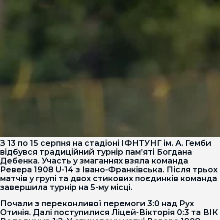
З 13 по 15 серпня на стадіоні ІФНТУНГ ім. А. Гемби
відбувся традиційний турнір пам’яті Богдана
Дебенка. Участь у змаганнях взяла команда
Ревера 1908 U-14 з Івано-Франківська. Після трьох
матчів у групі та двох стикових поєдинків команда
завершила турнір на 5-му місці.
Почали з переконливої перемоги 3:0 над Рух
Отинія. Далі поступилися Ліцей-Вікторія 0:3 та ВІК