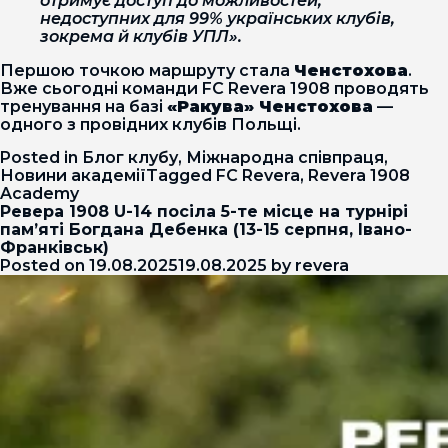
отримує доступ до можливостей,
недоступних для 99% українських клубів,
зокрема й клубів УПЛ».
Першою точкою маршруту стала
Ченстохова
.
Вже сьогодні команди FC Revera 1908 проводять
тренування на базі
«Ракува» Ченстохова
—
одного з провідних клубів Польщі.
Posted in
Блог клубу
,
Міжнародна співпраця
,
Новини академії
Tagged
FC Revera
,
Revera 1908
Academy
Ревера 1908 U-14 посіла 5-те місце на турнірі
пам’яті Богдана Дебенка (13-15 серпня, Івано-
Франківськ)
Posted on
19.08.2025
19.08.2025
by
revera