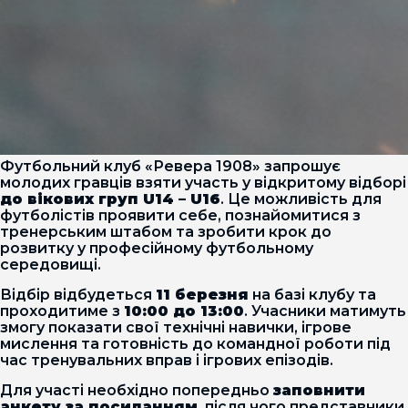
Футбольний клуб «Ревера 1908» запрошує
молодих гравців взяти участь у відкритому відборі
до вікових груп U14 – U16
. Це можливість для
футболістів проявити себе, познайомитися з
тренерським штабом та зробити крок до
розвитку у професійному футбольному
середовищі.
Відбір відбудеться
11 березня
на базі клубу та
проходитиме з
10:00 до 13:00
. Учасники матимуть
змогу показати свої технічні навички, ігрове
мислення та готовність до командної роботи під
час тренувальних вправ і ігрових епізодів.
Для участі необхідно попередньо
заповнити
анкету за посиланням
, після чого представники