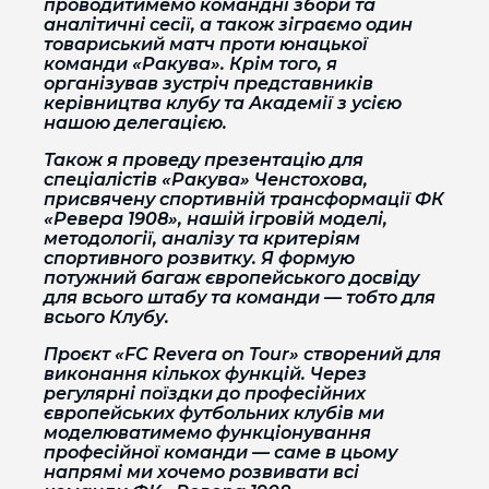
проводитимемо командні збори та
аналітичні сесії, а також зіграємо один
товариський матч проти юнацької
команди «Ракува». Крім того, я
організував зустріч представників
керівництва клубу та Академії з усією
нашою делегацією.
Також я проведу презентацію для
спеціалістів «Ракува» Ченстохова,
присвячену спортивній трансформації ФК
«Ревера 1908», нашій ігровій моделі,
методології, аналізу та критеріям
спортивного розвитку. Я формую
потужний багаж європейського досвіду
для всього штабу та команди — тобто для
всього Клубу.
Проєкт «FC Revera on Tour» створений для
виконання кількох функцій. Через
регулярні поїздки до професійних
європейських футбольних клубів ми
моделюватимемо функціонування
професійної команди — саме в цьому
напрямі ми хочемо розвивати всі