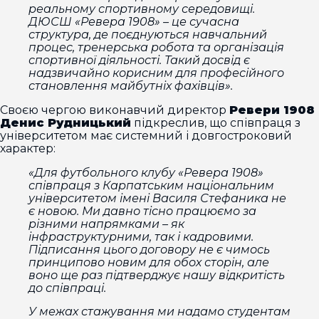
реальному спортивному середовищі.
ДЮСШ «Ревера 1908» – це сучасна
структура, де поєднуються навчальний
процес, тренерська робота та організація
спортивної діяльності. Такий досвід є
надзвичайно корисним для професійного
становлення майбутніх фахівців».
Своєю чергою виконавчий директор
Ревери 1908
Денис Рудницький
підкреслив, що співпраця з
університетом має системний і довгостроковий
характер:
«Для футбольного клубу «Ревера 1908»
співпраця з Карпатським національним
університетом імені Василя Стефаника не
є новою. Ми давно тісно працюємо за
різними напрямками – як
інфраструктурними, так і кадровими.
Підписання цього договору не є чимось
принципово новим для обох сторін, але
воно ще раз підтверджує нашу відкритість
до співпраці.
У межах стажування ми надамо студентам