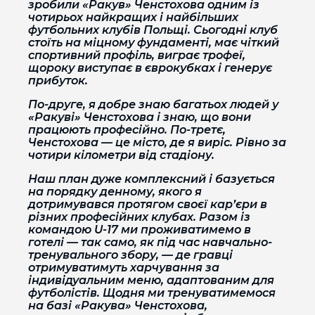
зробили «Ракув» Ченстохова одним із
чотирьох найкращих і найбільших
футбольних клубів Польщі. Сьогодні клуб
стоїть на міцному фундаменті, має чіткий
спортивний профіль, виграє трофеї,
щороку виступає в єврокубках і генерує
прибуток.
По-друге, я добре знаю багатьох людей у
«Ракуві» Ченстохова і знаю, що вони
працюють професійно. По-третє,
Ченстохова — це місто, де я виріс. Рівно за
чотири кілометри від стадіону.
Наш план дуже комплексний і базується
на порядку денному, якого я
дотримувався протягом своєї кар’єри в
різних професійних клубах. Разом із
командою U-17 ми проживатимемо в
готелі — так само, як під час навчально-
тренувального збору, — де гравці
отримуватимуть харчування за
індивідуальним меню, адаптованим для
футболістів. Щодня ми тренуватимемося
на базі «Ракува» Ченстохова,